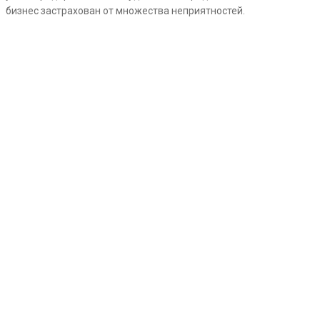
бизнес застрахован от множества неприятностей.
ВЫБЕРИТЕ ПОДХОДЯЩИЙ ТАРИФ
Ниже представлены наиболее популярные тарифные
планы бухгалтерского обслуживания.