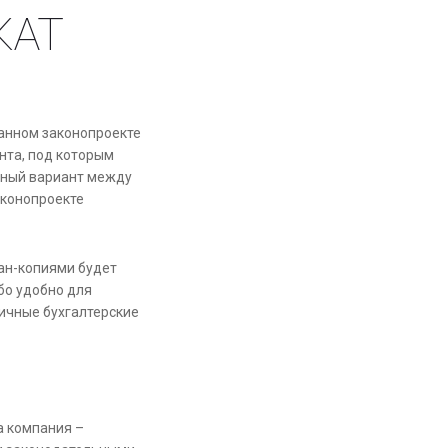
КАТ
данном законопроекте
ента, под которым
чный вариант между
аконопроекте
кан-копиями будет
бо удобно для
ичные бухгалтерские
а компания –