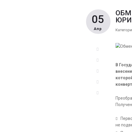
ОБМ
05
ЮРИ
Апр
Категори
Facebook
Twitter
В Госуд
Google+
внесени
которой
LinkedIn
конверт
Pinterest
Преобра
Получен
Перво
не подв