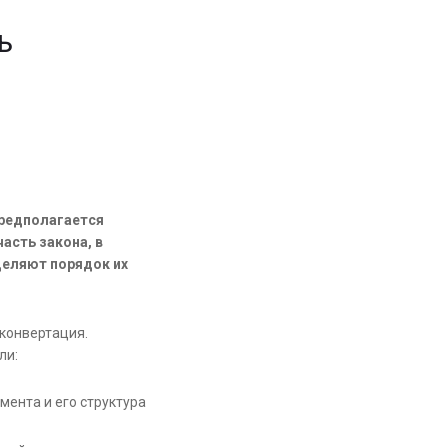
Ь
предполагается
асть закона, в
деляют порядок их
 конвертация.
ли:
ента и его структура