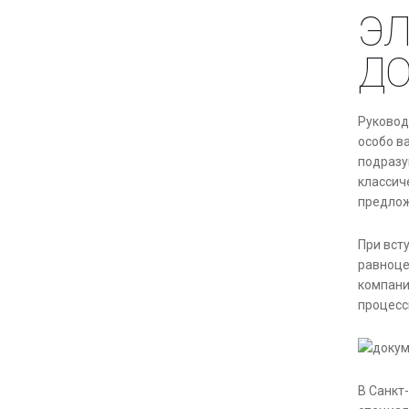
Э
Д
Руковод
особо в
подразу
классич
предлож
При вст
равноце
компани
процесс
В Санкт