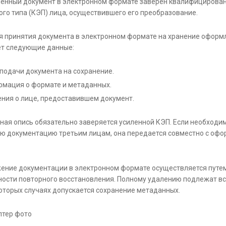
енный документ в электронном формате заверен квалифицирова
ого типа (КЭП) лица, осуществившего его преобразование.
я принятия документа в электронном формате на хранение оформл
т следующие данные:
подачи документа на сохранение.
мация о формате и метаданных.
ния о лице, предоставившем документ.
ная опись обязательно заверяется усиленной КЭП. Если необходи
ю документацию третьим лицам, она передается совместно с офо
ение документации в электронном формате осуществляется путем
ости повторного восстановления. Полному удалению подлежат вс
которых случаях допускается сохранение метаданных.