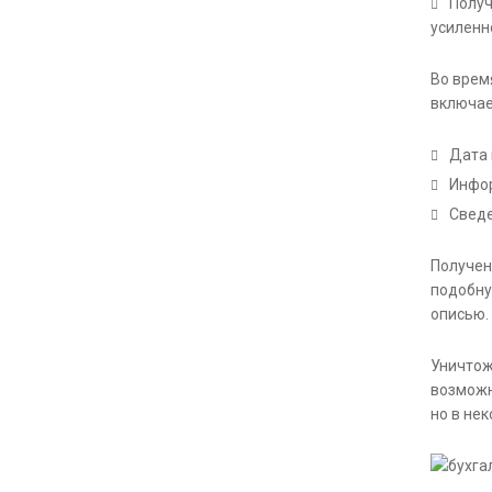
Получ
усиленн
Во врем
включае
Дата 
Инфор
Сведе
Получен
подобну
описью.
Уничтож
возможн
но в не