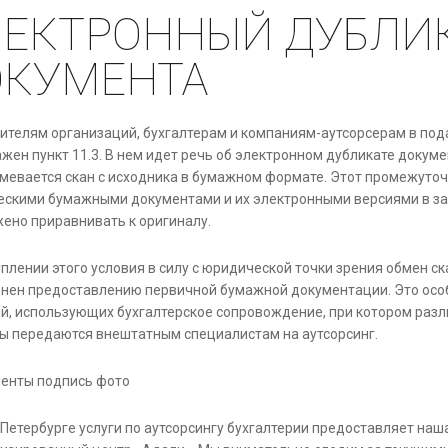
ЛЕКТРОННЫЙ ДУБЛИ
ОКУМЕНТА
ителям организаций, бухгалтерам и компаниям-аутсорсерам в по
ажен пункт 11.3. В нем идет речь об электронном дубликате докум
мевается скан с исходника в бумажном формате. Этот промежуто
ескими бумажными документами и их электронными версиями в з
ено приравнивать к оригиналу.
уплении этого условия в силу с юридической точки зрения обмен с
нен предоставлению первичной бумажной документации. Это осо
й, использующих бухгалтерское сопровождение, при котором разл
ы передаются внештатным специалистам на аутсорсинг.
-Петербурге услуги по аутсорсингу бухгалтерии предоставляет наш