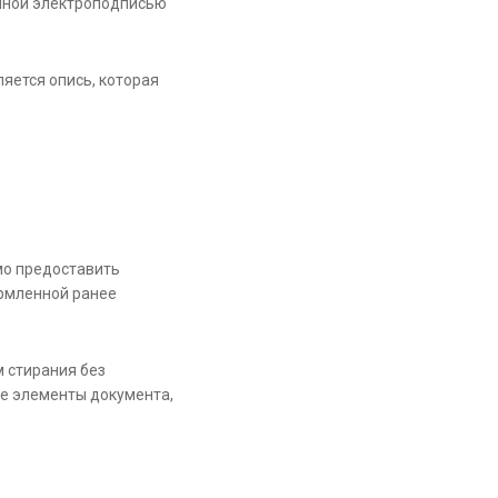
нной электроподписью
яется опись, которая
мо предоставить
рмленной ранее
 стирания без
е элементы документа,